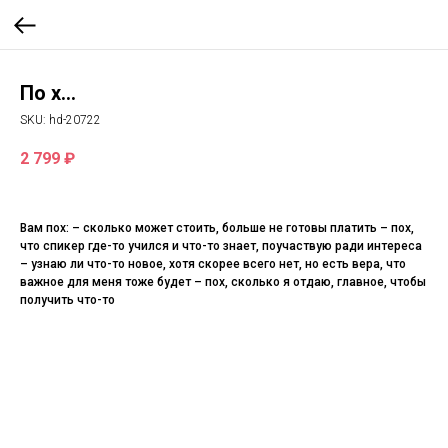
По х...
SKU:
hd-20722
2 799
₽
Вам пох: – сколько может стоить, больше не готовы платить – пох,
что спикер где-то учился и что-то знает, поучаствую ради интереса
– узнаю ли что-то новое, хотя скорее всего нет, но есть вера, что
важное для меня тоже будет – пох, сколько я отдаю, главное, чтобы
получить что-то