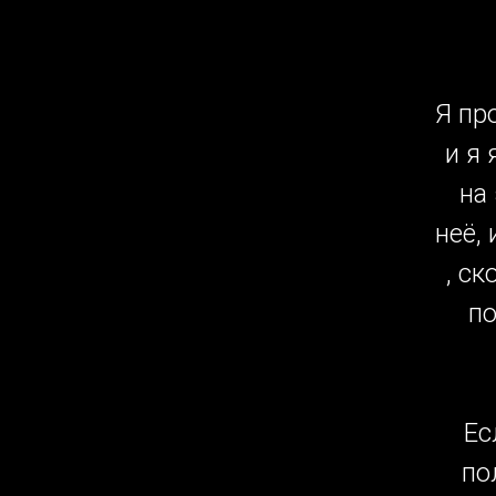
Я пр
и я
на
неё,
, с
по
Ес
по