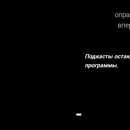
опра
впе
Подкасты остаю
программы.
-