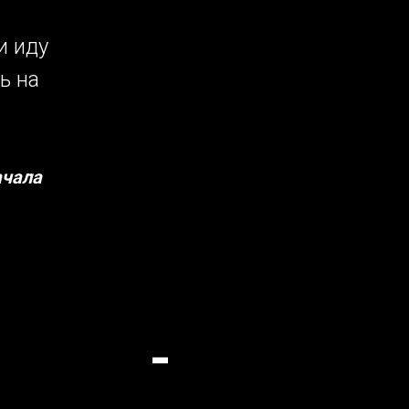
и иду
ь на
ачала
-