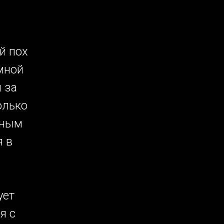
й пох
мной
 за
олько
сным
я в
ует
я с